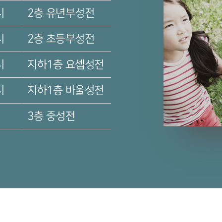
시
2층
유년부성전
시
2층
초등부성전
시
지하1층
요셉성전
시
지하1층
바울성전
3층
중성전