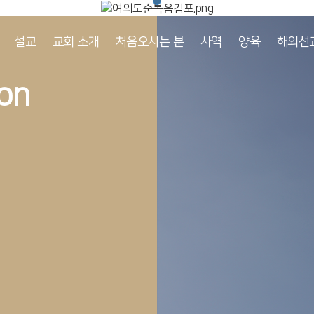
설교
교회 소개
처음오시는 분
사역
양육
해외선
on