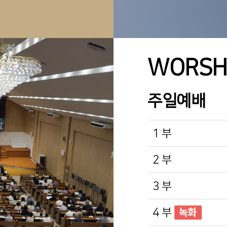
WORSH
주일예배
1 부
2 부
3 부
4 부