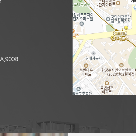
여
0A,9008