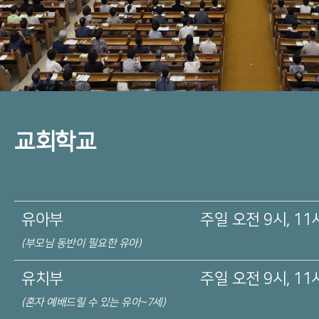
교회학교
유아부
주일
오전 9시, 11
(부모님 동반이
필요한 유아)
유치부
주일
오전 9시, 11
(혼자 예배드릴
수 있는 유아~7세)