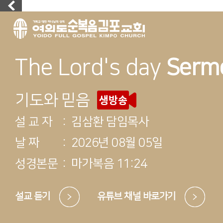
The Lord's day
Serm
기도와 믿음
설 교 자
:
김삼환 담임목사
날 짜
:
2026년 08월 05일
성경본문
:
마가복음 11:24
설교 듣기
유튜브 채널 바로가기