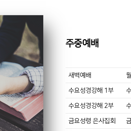
주중예배
새벽예배
수요성경강해 1부
수요성경강해 2부
금요성령 은사집회