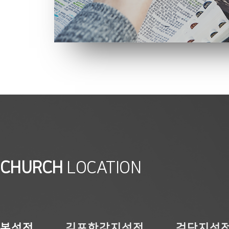
CHURCH
LOCATION
본성전
김포한강지성전
검단지성