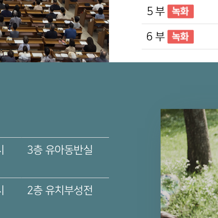
5 부
6 부
시
3층
유아동반실
시
2층
유치부성전