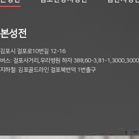
본성전
김포시 걸포로10번길 12-16
버스: 걸포사거리,우리병원 하자 388,60-3,81-1,
3000,300
지하철: 김포골드라인 걸포북변역 1번출구