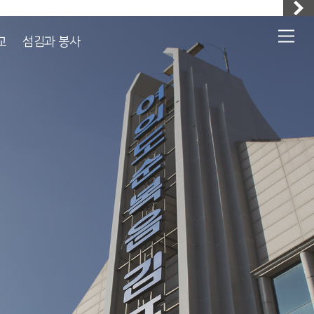
교
섬김과 봉사