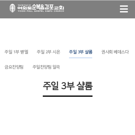
주일 1부 벧엘
주일 2부 시온
주일 3부 샬롬
권사회 베데스다
금요찬양팀
주일찬양팀 알곡
주일 3부 샬롬