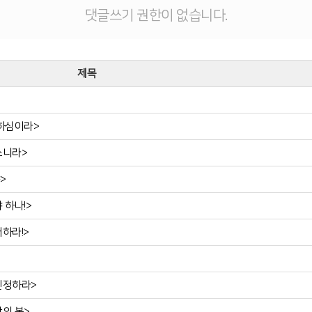
댓글쓰기 권한이 없습니다.
제목
 하심이라>
힘쓰니라>
>
 하나!>
어하라!>
 인정하라>
람의 복>