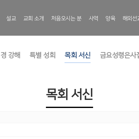
설교
교회 소개
처음오시는 분
사역
양육
해외선
성경 강해
특별 성회
목회 서신
금요성령은사
목회 서신