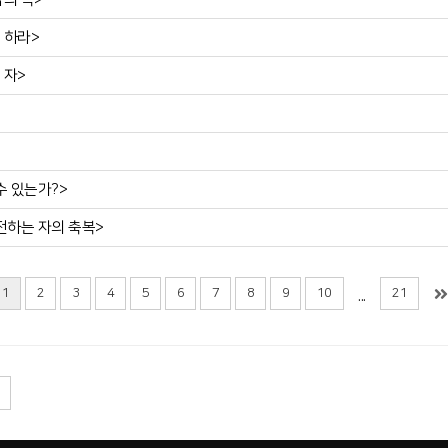
게 하라>
 자>
 수 있는가?>
 전하는 자의 축복>
1
2
3
4
5
6
7
8
9
10
21
...